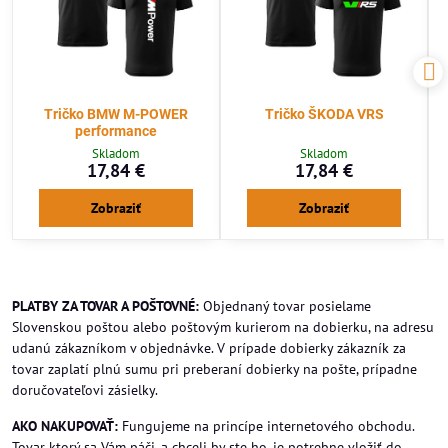
Tričko BMW M-POWER
Tričko ŠKODA VRS
performance
Skladom
Skladom
17,84 €
17,84 €
Zobraziť
Zobraziť
PLATBY ZA TOVAR A POŠTOVNÉ:
Objednaný tovar posielame
Slovenskou poštou alebo poštovým kurierom na dobierku, na adresu
udanú zákazníkom v objednávke. V prípade dobierky zákazník za
tovar zaplatí plnú sumu pri preberaní dobierky na pošte, prípadne
doručovateľovi zásielky.
AKO NAKUPOVAŤ:
Fungujeme na princípe internetového obchodu.
Tovar ktorý sa Vám páči, a chceli by ste ho, je potrebne vložiť do