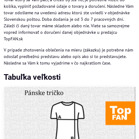
košíka, vyplniť požadované údaje o tovary a doručení. Následne Vám
tovar odošleme na uvedenú adresu ktorú ste uviedli v objednávke
Slovenskou poštou. Doba dodania je od 3 do 7 pracovných dní.
Záleží či daný tovar máme skladom alebo nie. Viete sa samozrejme
vopred informovať o doručení danej objednávke u predajcu
TopFAN.sk
V prípade zhotovenia oblečenia na mieru (zákazku) je potrebne nám
odoslať predbežnú predstavu alebo opis ako si to predstavujete.
Následne sa Vám k tomu vyjadríme v čo najkratšom čase.
Tabuľka veľkosti