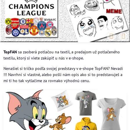
TopFAN
sa zaoberá potlačou na textil, a predajom už potlačeného
textilu, ktorý si viete zakúpiť u nás v e-shope.
Nenašiel si tričko podľa svojej predstavy v e-shope TopFAN? Nevadí
!!! Navrhní si vlastné, alebo pošli nám opis ako si to predstavuješ a
mi ti ho tak vytlačíme za rovnako výhodnú cenu.