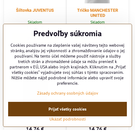
Šiltovka JUVENTUS
Tričko MANCHESTER
UNITED
Skladom
Skladom
12,30 €
14,76 €
Predvoľby súkromia
Zobraziť
Zobraziť
Cookies používame na zlepšenie vašej návštevy tejto webovej
stránky, analýzu jej výkonnosti a zhromažďovanie údajov o jej
používaní. Na tento účel môžeme použiť nástroje a služby
tretích strán a zhromaždené údaje sa môžu preniesť k
partnerom v EÚ, USA alebo iných krajinách. Kliknutím na „Prijať
všetky cookies“ vyjadrujete svoj súhlas s týmto spracovaním.
Nižšie môžete nájsť podrobné informácie alebo upraviť svoje
preferencie.
Zásady ochrany osobných údajov
Prijať všetky cookies
Tričko MANCHESTER
Dámske tričko
UNITED 2
MANCHESTER UNIUTED
Ukázať podrobnosti
Skladom
Skladom
14,76 €
14,76 €