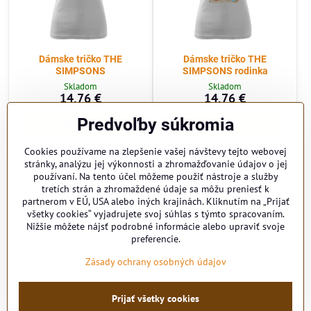
Dámske tričko THE
Dámske tričko THE
SIMPSONS
SIMPSONS rodinka
Skladom
Skladom
14,76 €
14,76 €
Predvoľby súkromia
Zobraziť
Zobraziť
Cookies používame na zlepšenie vašej návštevy tejto webovej
stránky, analýzu jej výkonnosti a zhromažďovanie údajov o jej
používaní. Na tento účel môžeme použiť nástroje a služby
tretích strán a zhromaždené údaje sa môžu preniesť k
partnerom v EÚ, USA alebo iných krajinách. Kliknutím na „Prijať
všetky cookies“ vyjadrujete svoj súhlas s týmto spracovaním.
Nižšie môžete nájsť podrobné informácie alebo upraviť svoje
preferencie.
Zásady ochrany osobných údajov
Dámske tričko THE
Dámske tričko THE
Prijať všetky cookies
SIMPSONS BART
SIMPSONS BART 2