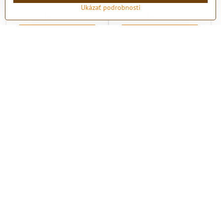
Skladom
Skladom
Ukázať podrobnosti
14,76 €
14,76 €
Zobraziť
Zobraziť
Dámske tričko THE
Dámske tričko THE
SIMPSONS HOMMER
SIMPSONS HOMMER pivo
Skladom
Skladom
14,76 €
14,76 €
Zobraziť
Zobraziť