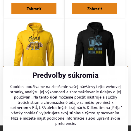
Zobraziť
Zobraziť
Predvoľby súkromia
Mikina s kapucňou PIVO
Mikina s kapucňou PIVO
Cheers!
Cookies používame na zlepšenie vašej návštevy tejto webovej
Skladom
Skladom
stránky, analýzu jej výkonnosti a zhromažďovanie údajov o jej
37,20 €
37,20 €
používaní. Na tento účel môžeme použiť nástroje a služby
tretích strán a zhromaždené údaje sa môžu preniesť k
Zobraziť
Zobraziť
partnerom v EÚ, USA alebo iných krajinách. Kliknutím na „Prijať
všetky cookies“ vyjadrujete svoj súhlas s týmto spracovaním.
Nižšie môžete nájsť podrobné informácie alebo upraviť svoje
preferencie.