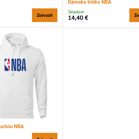
Dámske tričko NBA
Skladom
Zobraziť
Zo
14,40 €
pucňou NBA