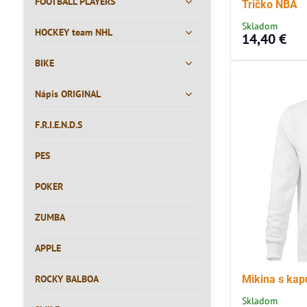
FOOTBALL PLAYERS
Tričko NBA
Skladom
HOCKEY team NHL
14,40 €
BIKE
Nápis ORIGINAL
F.R.I.E.N.D.S
PES
POKER
ZUMBA
APPLE
ROCKY BALBOA
Mikina s ka
Skladom