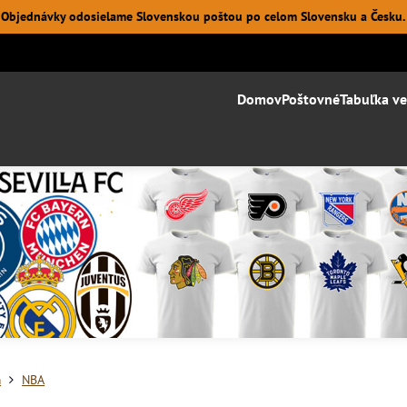
Objednávky odosielame Slovenskou poštou po celom Slovensku a Česku.
Domov
Poštovné
Tabuľka ve
m
NBA