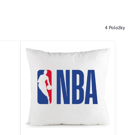
4
Položky