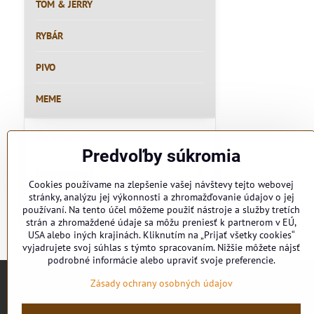
TOM & JERRY
RYBÁR
PIVO
MEME
Parametre
Predvoľby súkromia
Dostupnosť
Cookies používame na zlepšenie vašej návštevy tejto webovej
Všetky produkty
stránky, analýzu jej výkonnosti a zhromažďovanie údajov o jej
používaní. Na tento účel môžeme použiť nástroje a služby tretích
Iba skladom
strán a zhromaždené údaje sa môžu preniesť k partnerom v EÚ,
USA alebo iných krajinách. Kliknutím na „Prijať všetky cookies“
vyjadrujete svoj súhlas s týmto spracovaním. Nižšie môžete nájsť
podrobné informácie alebo upraviť svoje preferencie.
Zásady ochrany osobných údajov