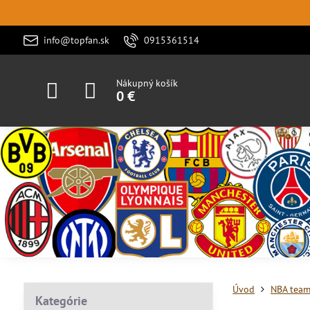
info@topfan.sk
0915361514
Nákupný košík
0 €
Úvod
NBA tea
Kategórie