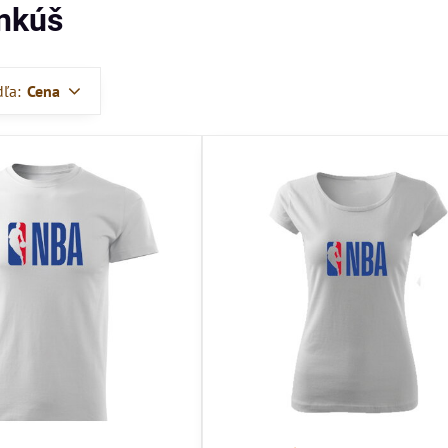
nkúš
dľa:
Cena