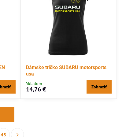
EN
Dámske tričko SUBARU motorsports
usa
Skladom
braziť
Zobraziť
14,76 €
45