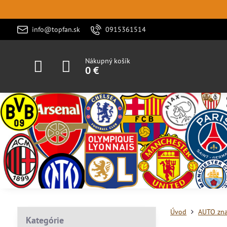
info@topfan.sk
0915361514
Nákupný košík
0 €
Úvod
AUTO zn
Kategórie