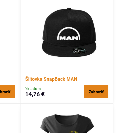
Šiltovka SnapBack MAN
Skladom
braziť
Zobraziť
14,76 €