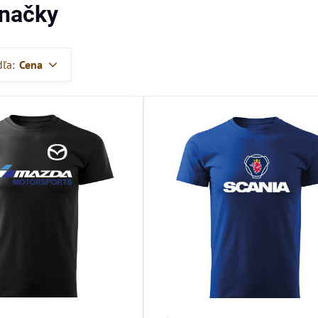
načky
dľa:
Cena