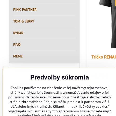
PINK PANTHER
TOM & JERRY
RYBÁR
PIVO
MEME
Tričko RENA
Parametre
Skladom
14,76 €
Predvoľby súkromia
Dostupnosť
Cookies používame na zlepšenie vašej návštevy tejto webovej
Všetky produkty
stránky, analýzu jej výkonnosti a zhromažďovanie údajov o jej
používaní. Na tento účel môžeme použiť nástroje a služby tretích
Iba skladom
strán a zhromaždené údaje sa môžu preniesť k partnerom v EÚ,
USA alebo iných krajinách. Kliknutím na „Prijať všetky cookies“
vyjadrujete svoj súhlas s týmto spracovaním. Nižšie môžete nájsť
podrobné informácie alebo upraviť svoje preferencie.