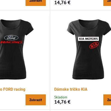
Zobraziť
Zo
14,76 €
o FORD racing
Dámske tričko KIA
Skladom
Zobraziť
Zo
14,76 €