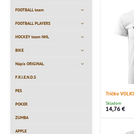
FOOTBALL team
FOOTBALL PLAYERS
HOCKEY team NHL
BIKE
Nápis ORIGINAL
F.R.I.E.N.D.S
PES
Tričko VOL
Skladom
POKER
14,76 €
ZUMBA
APPLE