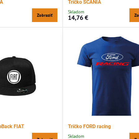
DA
Tričko SCANIA
Skladom
Zobraziť
Zo
14,76 €
pBack FIAT
Tričko FORD racing
Skladom