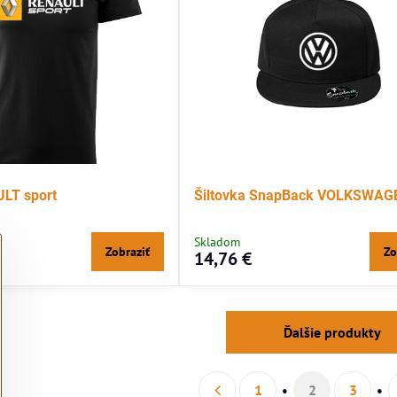
ULT sport
Šiltovka SnapBack VOLKSWAG
Skladom
Zobraziť
Zo
14,76 €
Ďalšie produkty
1
2
3