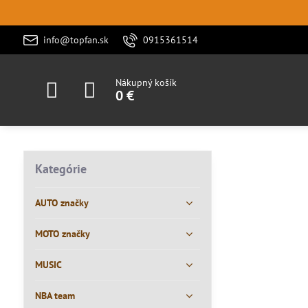
info@topfan.sk
0915361514
Nákupný košík
0 €
Kategórie
AUTO značky
MOTO značky
MUSIC
NBA team