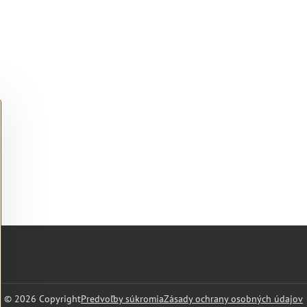
©
2026
Copyright
Predvoľby súkromia
Zásady ochrany osobných údajov