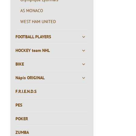
AS MONACO
WEST HAM UNITED
FOOTBALL PLAYERS
HOCKEY team NHL
BIKE
Nápis ORIGINAL
F.R.I.E.N.D.S
PES
POKER
ZUMBA