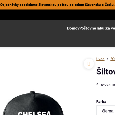
Objednávky odosielame Slovenskou poštou po celom Slovensku a Česku.
Domov
Poštovné
Tabuľka ve
Úvod
FO
Šilt
Šiltovka 
Farba