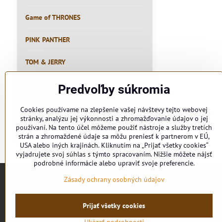
Game of THRONES
PINK PANTHER
TOM & JERRY
RYBÁR
Predvoľby súkromia
PIVO
Cookies používame na zlepšenie vašej návštevy tejto webovej
stránky, analýzu jej výkonnosti a zhromažďovanie údajov o jej
používaní. Na tento účel môžeme použiť nástroje a služby tretích
MEME
strán a zhromaždené údaje sa môžu preniesť k partnerom v EÚ,
USA alebo iných krajinách. Kliknutím na „Prijať všetky cookies“
vyjadrujete svoj súhlas s týmto spracovaním. Nižšie môžete nájsť
podrobné informácie alebo upraviť svoje preferencie.
Zásady ochrany osobných údajov
Prijať všetky cookies