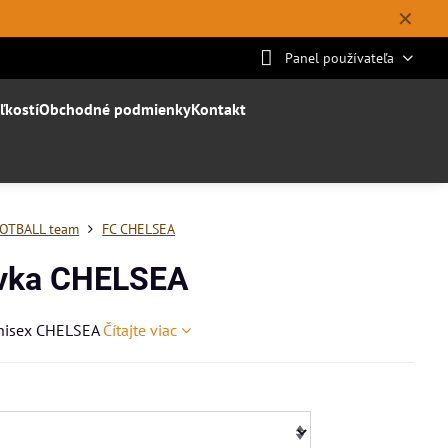
✕
Panel používateľa
ľkostí
Obchodné podmienky
Kontakt
OTBALL team
FC CHELSEA
ovka CHELSEA
unisex CHELSEA
Čítajte viac