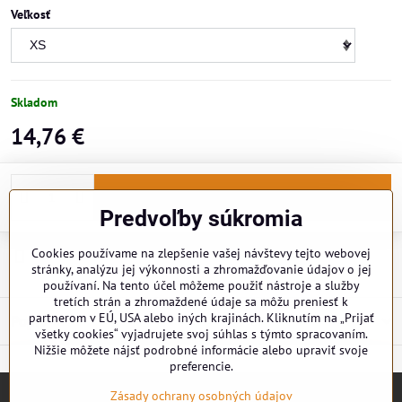
Veľkosť
Skladom
14,76 €
Do košíka
Predvoľby súkromia
Cookies používame na zlepšenie vašej návštevy tejto webovej
Doručenia
stránky, analýzu jej výkonnosti a zhromažďovanie údajov o jej
používaní. Na tento účel môžeme použiť nástroje a služby
tretích strán a zhromaždené údaje sa môžu preniesť k
partnerom v EÚ, USA alebo iných krajinách. Kliknutím na „Prijať
Popis
všetky cookies“ vyjadrujete svoj súhlas s týmto spracovaním.
Nižšie môžete nájsť podrobné informácie alebo upraviť svoje
preferencie.
Zásady ochrany osobných údajov