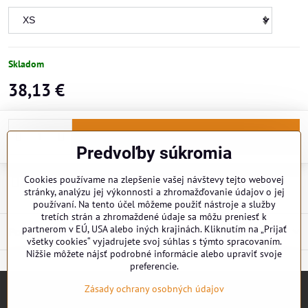
Skladom
38,13 €
Do košíka
Predvoľby súkromia
Cookies používame na zlepšenie vašej návštevy tejto webovej
Doručenia
stránky, analýzu jej výkonnosti a zhromažďovanie údajov o jej
používaní. Na tento účel môžeme použiť nástroje a služby
tretích strán a zhromaždené údaje sa môžu preniesť k
partnerom v EÚ, USA alebo iných krajinách. Kliknutím na „Prijať
Popis
všetky cookies“ vyjadrujete svoj súhlas s týmto spracovaním.
Nižšie môžete nájsť podrobné informácie alebo upraviť svoje
preferencie.
Zásady ochrany osobných údajov