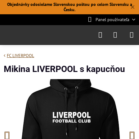
Objednávky odosielame Slovenskou poštou po celom Slovensku a
✕
Česku.
Panel používateľa
FC LIVERPOOL
Mikina LIVERPOOL s kapucňou