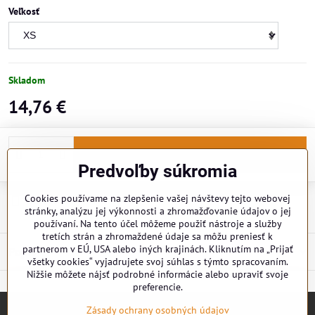
Veľkosť
Skladom
14,76 €
Do košíka
Predvoľby súkromia
Cookies používame na zlepšenie vašej návštevy tejto webovej
Doručenia
stránky, analýzu jej výkonnosti a zhromažďovanie údajov o jej
používaní. Na tento účel môžeme použiť nástroje a služby
tretích strán a zhromaždené údaje sa môžu preniesť k
partnerom v EÚ, USA alebo iných krajinách. Kliknutím na „Prijať
Popis
všetky cookies“ vyjadrujete svoj súhlas s týmto spracovaním.
Nižšie môžete nájsť podrobné informácie alebo upraviť svoje
preferencie.
Zásady ochrany osobných údajov