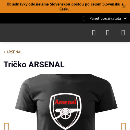
Objednávky odosielame Slovenskou poštou po celom Slovensku a
✕
Česku.
Panel používateľa
ARSENAL
Tričko ARSENAL