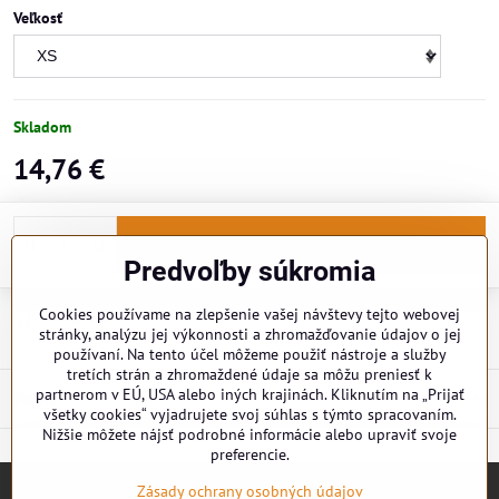
Veľkosť
Skladom
14,76 €
Do košíka
Predvoľby súkromia
Cookies používame na zlepšenie vašej návštevy tejto webovej
Doručenia
stránky, analýzu jej výkonnosti a zhromažďovanie údajov o jej
používaní. Na tento účel môžeme použiť nástroje a služby
tretích strán a zhromaždené údaje sa môžu preniesť k
partnerom v EÚ, USA alebo iných krajinách. Kliknutím na „Prijať
Popis
všetky cookies“ vyjadrujete svoj súhlas s týmto spracovaním.
Nižšie môžete nájsť podrobné informácie alebo upraviť svoje
preferencie.
Zásady ochrany osobných údajov