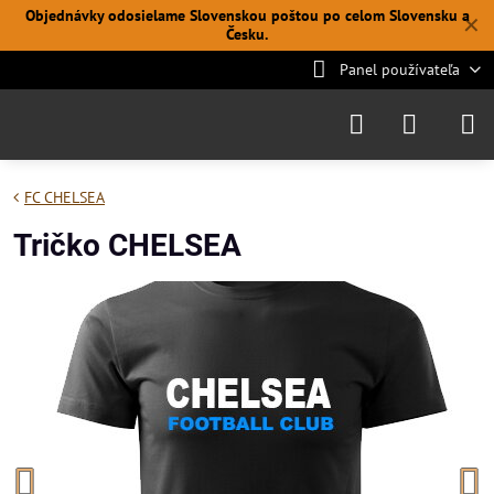
Objednávky odosielame Slovenskou poštou po celom Slovensku a
✕
Česku.
Panel používateľa
FC CHELSEA
Tričko CHELSEA