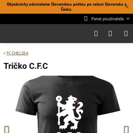
Objednávky odosielame Slovenskou poštou po celom Slovensku a
✕
Česku.
Panel používateľa
FC CHELSEA
Tričko C.F.C