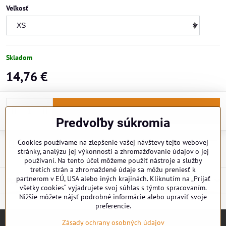
Veľkosť
Skladom
14,76 €
Do košíka
Predvoľby súkromia
Cookies používame na zlepšenie vašej návštevy tejto webovej
Doručenia
stránky, analýzu jej výkonnosti a zhromažďovanie údajov o jej
používaní. Na tento účel môžeme použiť nástroje a služby
tretích strán a zhromaždené údaje sa môžu preniesť k
partnerom v EÚ, USA alebo iných krajinách. Kliknutím na „Prijať
Popis
všetky cookies“ vyjadrujete svoj súhlas s týmto spracovaním.
Nižšie môžete nájsť podrobné informácie alebo upraviť svoje
preferencie.
Zásady ochrany osobných údajov