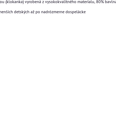
ou (klokanka) vyrobená z vysokokvalitného materialu, 80% bavln
jmenších detských až po nadrózmerne dospelácke