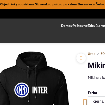
Objednávky odosielame Slovenskou poštou po celom Slovensku a Česku.
Domov
Poštovné
Tabuľka ve
Úvod
FO
Miki
Mikina s 
Farba