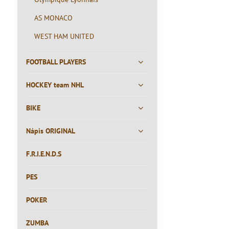
AS MONACO
WEST HAM UNITED
FOOTBALL PLAYERS
HOCKEY team NHL
BIKE
Nápis ORIGINAL
F.R.I.E.N.D.S
PES
POKER
ZUMBA