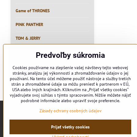
Game of THRONES
PINK PANTHER
TOM & JERRY
RYBÁR
Predvoľby súkromia
PIVO
Cookies používame na zlepšenie vašej návštevy tejto webovej
stránky, analýzu jej výkonnosti a zhromažďovanie údajov o jej
používaní. Na tento účel môžeme použiť nástroje a služby tretích
MEME
strán a zhromaždené údaje sa môžu preniesť k partnerom v EÚ,
USA alebo iných krajinách. Kliknutím na „Prijať všetky cookies“
vyjadrujete svoj súhlas s týmto spracovaním. Nižšie môžete nájsť
podrobné informácie alebo upraviť svoje preferencie.
Zásady ochrany osobných údajov
Prijať všetky cookies