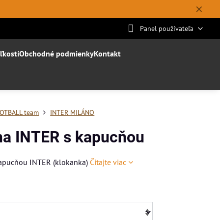
✕
Panel používateľa
ľkostí
Obchodné podmienky
Kontakt
OTBALL team
INTER MILÁNO
na INTER s kapucňou
kapucňou INTER (klokanka)
Čítajte viac