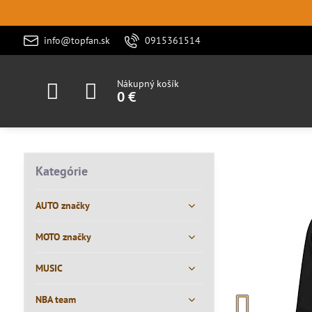
info@topfan.sk
0915361514
Nákupný košík
0 €
Kategórie
AUTO značky
MOTO značky
MUSIC
NBA team