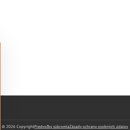
©
2026
Copyright
Predvoľby súkromia
Zásady ochrany osobných údajov