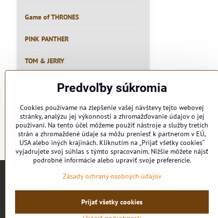
Game of THRONES
PINK PANTHER
TOM & JERRY
RYBÁR
Predvoľby súkromia
PIVO
Cookies používame na zlepšenie vašej návštevy tejto webovej
stránky, analýzu jej výkonnosti a zhromažďovanie údajov o jej
používaní. Na tento účel môžeme použiť nástroje a služby tretích
MEME
strán a zhromaždené údaje sa môžu preniesť k partnerom v EÚ,
USA alebo iných krajinách. Kliknutím na „Prijať všetky cookies“
vyjadrujete svoj súhlas s týmto spracovaním. Nižšie môžete nájsť
podrobné informácie alebo upraviť svoje preferencie.
Zásady ochrany osobných údajov
Prijať všetky cookies