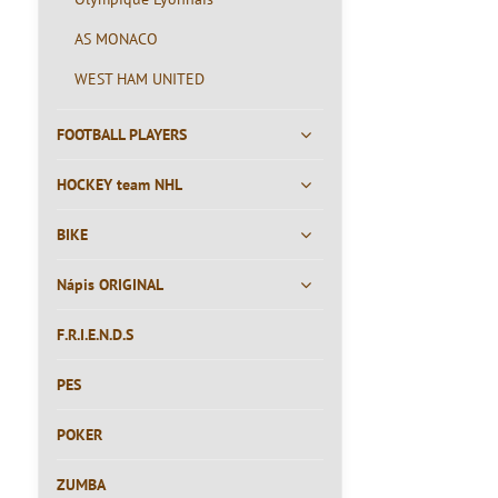
AS MONACO
WEST HAM UNITED
FOOTBALL PLAYERS
HOCKEY team NHL
BIKE
Nápis ORIGINAL
F.R.I.E.N.D.S
PES
POKER
ZUMBA