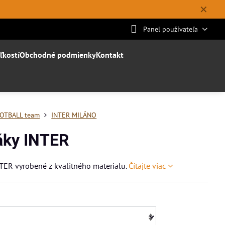
✕
Panel používateľa
ľkostí
Obchodné podmienky
Kontakt
OTBALL team
INTER MILÁNO
áky INTER
TER vyrobené z kvalitného materialu.
Čítajte viac