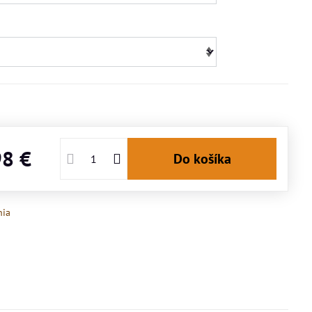
98 €
Do košíka
nia