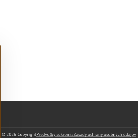
©
2026
Copyright
Predvoľby súkromia
Zásady ochrany osobných údajov