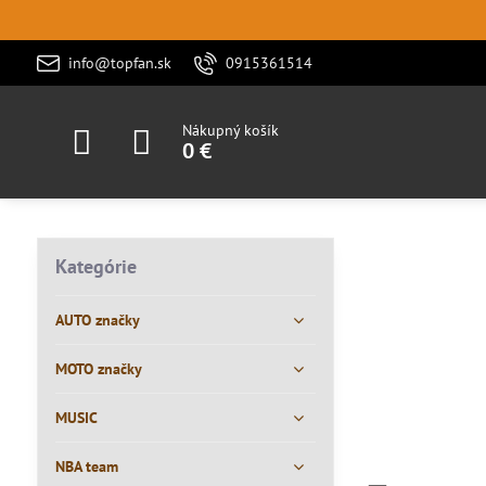
info@topfan.sk
0915361514
Nákupný košík
0 €
Kategórie
AUTO značky
MOTO značky
MUSIC
NBA team