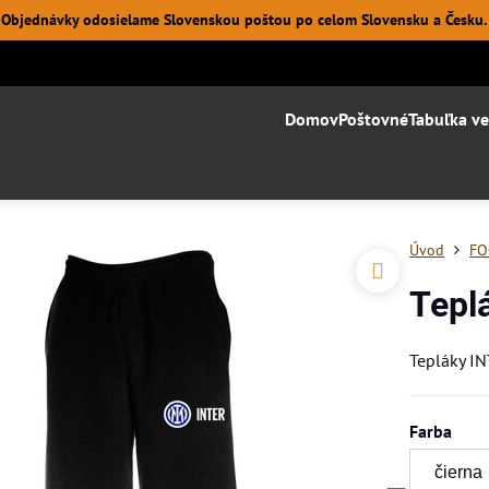
Objednávky odosielame Slovenskou poštou po celom Slovensku a Česku.
Domov
Poštovné
Tabuľka ve
Úvod
FO
Tepl
Tepláky IN
Farba