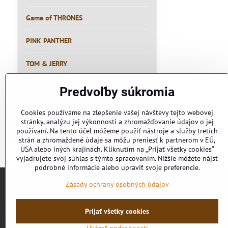
Game of THRONES
PINK PANTHER
TOM & JERRY
RYBÁR
Predvoľby súkromia
PIVO
Cookies používame na zlepšenie vašej návštevy tejto webovej
stránky, analýzu jej výkonnosti a zhromažďovanie údajov o jej
používaní. Na tento účel môžeme použiť nástroje a služby tretích
MEME
strán a zhromaždené údaje sa môžu preniesť k partnerom v EÚ,
USA alebo iných krajinách. Kliknutím na „Prijať všetky cookies“
vyjadrujete svoj súhlas s týmto spracovaním. Nižšie môžete nájsť
podrobné informácie alebo upraviť svoje preferencie.
Zásady ochrany osobných údajov
Prijať všetky cookies