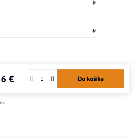
76 €
Do košíka
nia