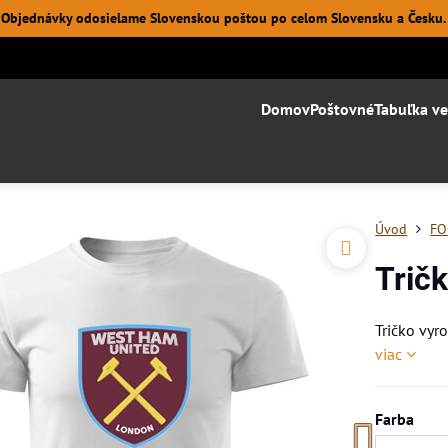
Objednávky odosielame Slovenskou poštou po celom Slovensku a Česku.
Domov
Poštovné
Tabuľka ve
Úvod
FO
Trič
Tričko vyr
viac
Farba