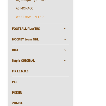
AS MONACO
WEST HAM UNITED
FOOTBALL PLAYERS
HOCKEY team NHL
BIKE
Nápis ORIGINAL
F.R.I.E.N.D.S
PES
POKER
ZUMBA