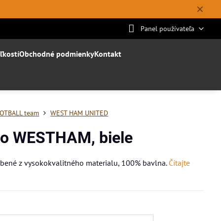
✕
Panel používateľa
ľkostí
Obchodné podmienky
Kontakt
OTBALL team
WEST HAM UNITED
ko WESTHAM, biele
obené z vysokokvalitného materialu, 100% bavlna.
Čítajte