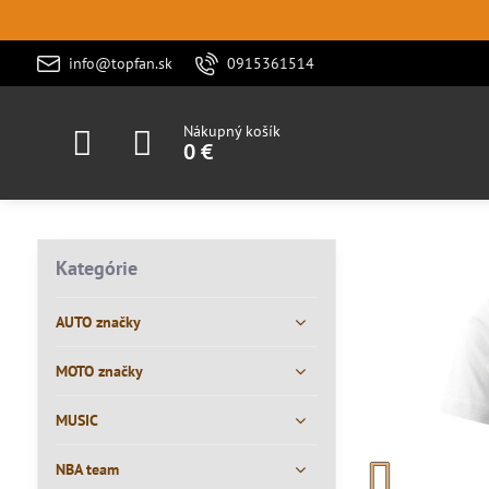
info@topfan.sk
0915361514
Nákupný košík
0 €
Kategórie
AUTO značky
MOTO značky
MUSIC
NBA team