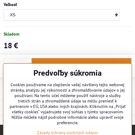
Veľkosť
Skladom
18 €
Do košíka
Predvoľby súkromia
Cookies používame na zlepšenie vašej návštevy tejto webovej
Doručenia
stránky, analýzu jej výkonnosti a zhromažďovanie údajov o jej
používaní. Na tento účel môžeme použiť nástroje a služby
tretích strán a zhromaždené údaje sa môžu preniesť k
partnerom v EÚ, USA alebo iných krajinách. Kliknutím na „Prijať
Popis
všetky cookies“ vyjadrujete svoj súhlas s týmto spracovaním.
Nižšie môžete nájsť podrobné informácie alebo upraviť svoje
preferencie.
Zásady ochrany osobných údajov