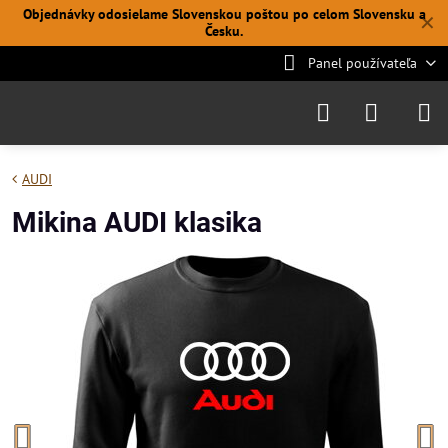
Objednávky odosielame Slovenskou poštou po celom Slovensku a
✕
Česku.
Panel používateľa
AUDI
Mikina AUDI klasika