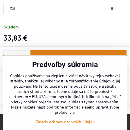
Skladom
33,83 €
Do košíka
Predvoľby súkromia
Cookies používame na zlepšenie vašej návštevy tejto webovej
Doručenia
stránky, analýzu jej výkonnosti a zhromažďovanie údajov o jej
používaní. Na tento účel môžeme použiť nástroje a služby
tretích strán a zhromaždené údaje sa môžu preniesť k
partnerom v EÚ, USA alebo iných krajinách. Kliknutím na „Prijať
Popis
všetky cookies“ vyjadrujete svoj súhlas s týmto spracovaním.
Nižšie môžete nájsť podrobné informácie alebo upraviť svoje
preferencie.
Zásady ochrany osobných údajov