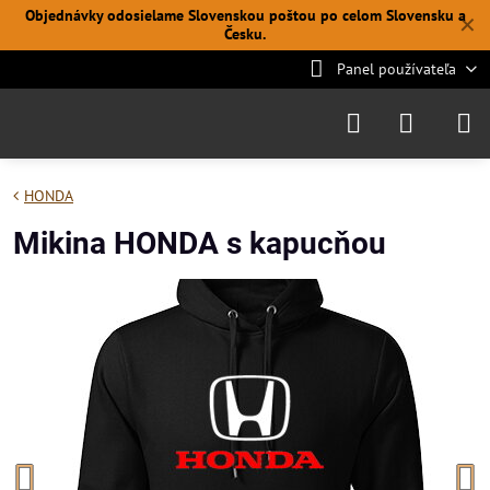
Objednávky odosielame Slovenskou poštou po celom Slovensku a
✕
Česku.
Panel používateľa
HONDA
Mikina HONDA s kapucňou