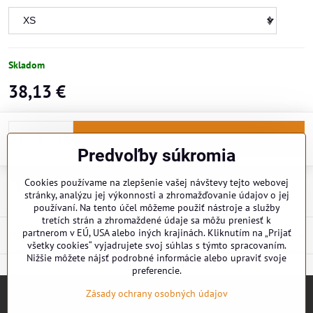
Skladom
38,13 €
Do košíka
Predvoľby súkromia
Cookies používame na zlepšenie vašej návštevy tejto webovej
Doručenia
stránky, analýzu jej výkonnosti a zhromažďovanie údajov o jej
používaní. Na tento účel môžeme použiť nástroje a služby
tretích strán a zhromaždené údaje sa môžu preniesť k
partnerom v EÚ, USA alebo iných krajinách. Kliknutím na „Prijať
Popis
všetky cookies“ vyjadrujete svoj súhlas s týmto spracovaním.
Nižšie môžete nájsť podrobné informácie alebo upraviť svoje
preferencie.
Zásady ochrany osobných údajov