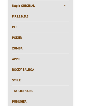
Nápis ORIGINAL
F.R.I.E.N.D.S
PES
POKER
ZUMBA
APPLE
ROCKY BALBOA
SMILE
The SIMPSONS
PUNISHER