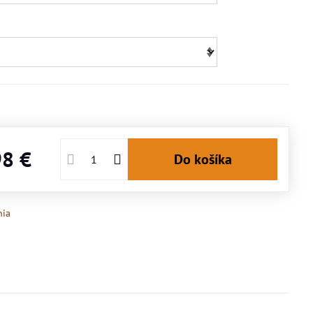
98 €
Do košíka
nia