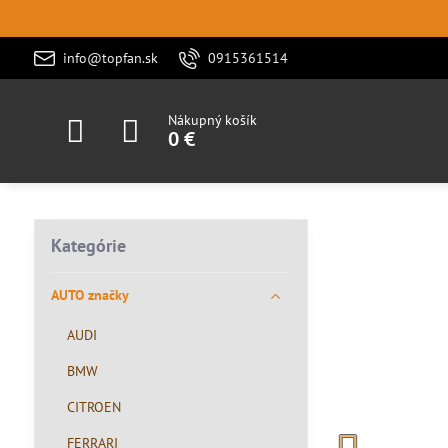
info@topfan.sk
0915361514
Nákupný košík
0 €
Kategórie
AUTO značky
AUDI
BMW
CITROEN
FERRARI