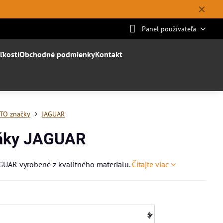
✕
Panel používateľa
ľkostí
Obchodné podmienky
Kontakt
TO značky
JAGUAR
áky JAGUAR
GUAR vyrobené z kvalitného materialu.
Čítajte viac