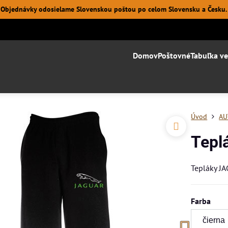
Objednávky odosielame Slovenskou poštou po celom Slovensku a Česku.
Domov
Poštovné
Tabuľka ve
Úvod
AU
Tepl
Tepláky JA
Farba