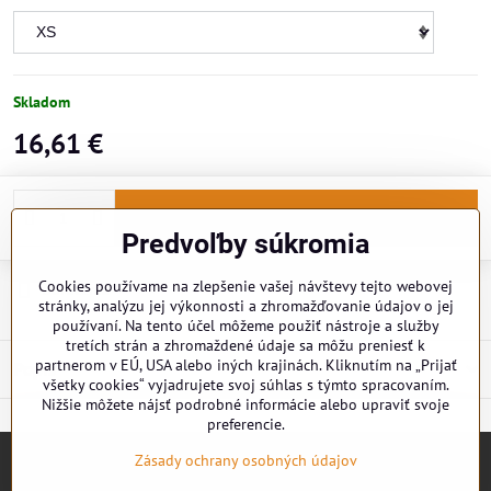
Skladom
16,61 €
Do košíka
Predvoľby súkromia
Cookies používame na zlepšenie vašej návštevy tejto webovej
Doručenia
stránky, analýzu jej výkonnosti a zhromažďovanie údajov o jej
používaní. Na tento účel môžeme použiť nástroje a služby
tretích strán a zhromaždené údaje sa môžu preniesť k
partnerom v EÚ, USA alebo iných krajinách. Kliknutím na „Prijať
Popis
všetky cookies“ vyjadrujete svoj súhlas s týmto spracovaním.
Nižšie môžete nájsť podrobné informácie alebo upraviť svoje
preferencie.
Zásady ochrany osobných údajov