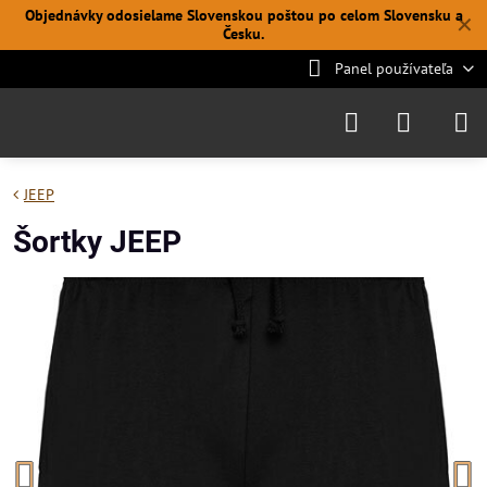
Objednávky odosielame Slovenskou poštou po celom Slovensku a
✕
Česku.
Panel používateľa
JEEP
Šortky JEEP