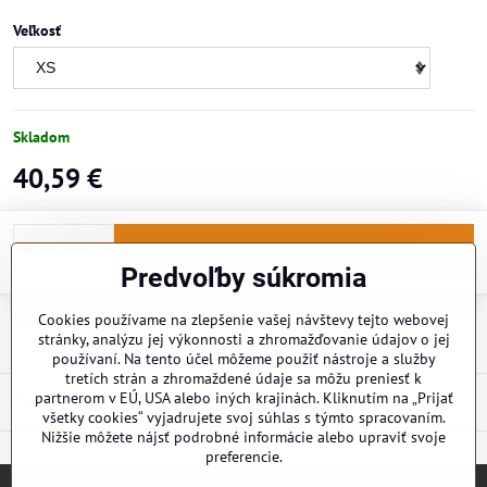
Veľkosť
Skladom
40,59 €
Do košíka
Predvoľby súkromia
Cookies používame na zlepšenie vašej návštevy tejto webovej
Doručenia
stránky, analýzu jej výkonnosti a zhromažďovanie údajov o jej
používaní. Na tento účel môžeme použiť nástroje a služby
tretích strán a zhromaždené údaje sa môžu preniesť k
partnerom v EÚ, USA alebo iných krajinách. Kliknutím na „Prijať
Popis
všetky cookies“ vyjadrujete svoj súhlas s týmto spracovaním.
Nižšie môžete nájsť podrobné informácie alebo upraviť svoje
preferencie.