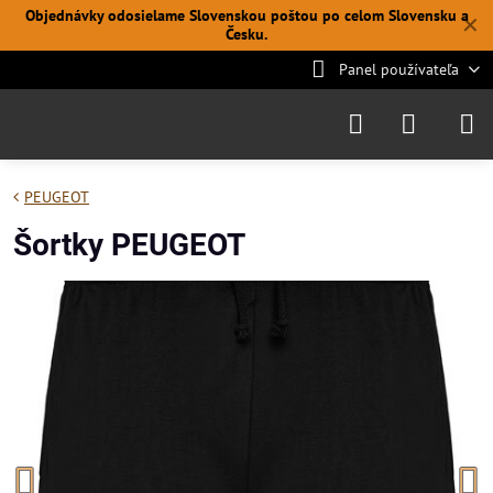
Objednávky odosielame Slovenskou poštou po celom Slovensku a
✕
Česku.
Panel používateľa
PEUGEOT
Šortky PEUGEOT