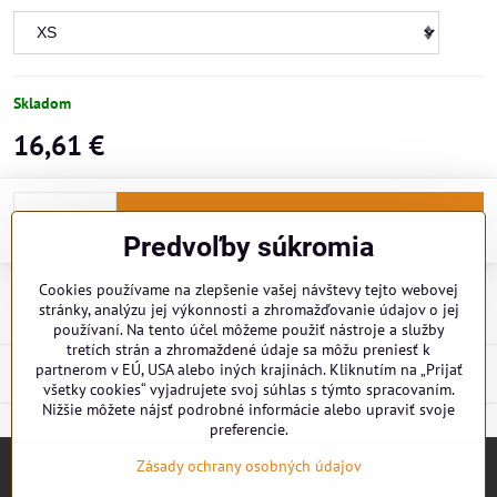
Skladom
16,61 €
Do košíka
Predvoľby súkromia
Cookies používame na zlepšenie vašej návštevy tejto webovej
Doručenia
stránky, analýzu jej výkonnosti a zhromažďovanie údajov o jej
používaní. Na tento účel môžeme použiť nástroje a služby
tretích strán a zhromaždené údaje sa môžu preniesť k
partnerom v EÚ, USA alebo iných krajinách. Kliknutím na „Prijať
Popis
všetky cookies“ vyjadrujete svoj súhlas s týmto spracovaním.
Nižšie môžete nájsť podrobné informácie alebo upraviť svoje
preferencie.
Zásady ochrany osobných údajov