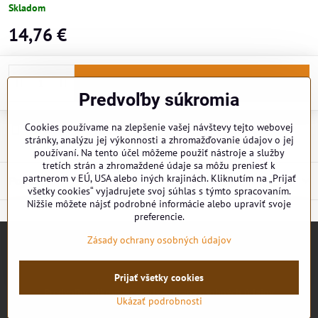
Skladom
14,76 €
Do košíka
Predvoľby súkromia
Cookies používame na zlepšenie vašej návštevy tejto webovej
Doručenia
stránky, analýzu jej výkonnosti a zhromažďovanie údajov o jej
používaní. Na tento účel môžeme použiť nástroje a služby
tretích strán a zhromaždené údaje sa môžu preniesť k
partnerom v EÚ, USA alebo iných krajinách. Kliknutím na „Prijať
Popis
všetky cookies“ vyjadrujete svoj súhlas s týmto spracovaním.
Nižšie môžete nájsť podrobné informácie alebo upraviť svoje
preferencie.
Zásady ochrany osobných údajov
Prijať všetky cookies
©
2026
Copyright
Predvoľby súkromia
Zásady ochrany osobných údajov
Ukázať podrobnosti
Vytvorené pomocou:
BiznisWeb.sk