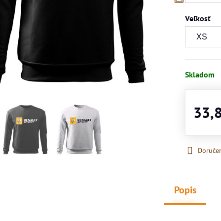
Veľkosť
Skladom
33,
Doruče
Popis