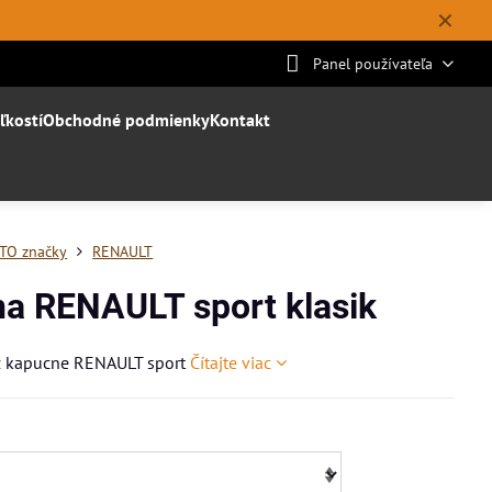
✕
Panel používateľa
ľkostí
Obchodné podmienky
Kontakt
TO značky
RENAULT
na RENAULT sport klasik
z kapucne RENAULT sport
Čítajte viac