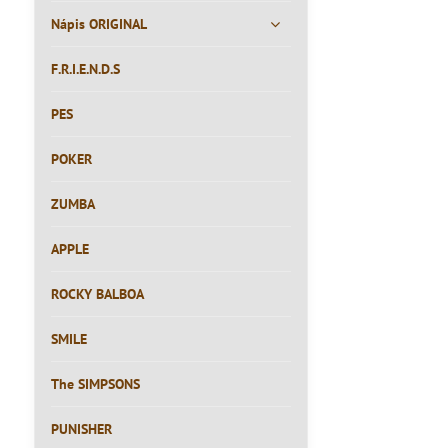
Nápis ORIGINAL
F.R.I.E.N.D.S
PES
POKER
ZUMBA
APPLE
ROCKY BALBOA
SMILE
The SIMPSONS
PUNISHER