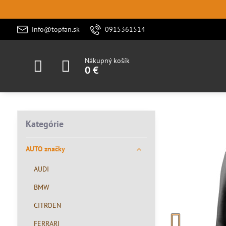
info@topfan.sk
0915361514
Nákupný košík
0 €
Kategórie
AUTO značky
AUDI
BMW
CITROEN
FERRARI