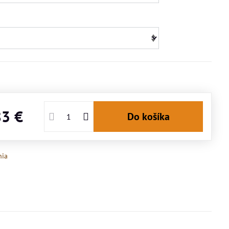
83 €
Do košíka
nia