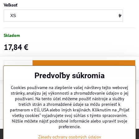
Veľkosť
Skladom
17,84 €
Do košíka
Predvoľby súkromia
Cookies používame na zlepšenie vašej návštevy tejto webovej
Doručenia
stránky, analýzu jej výkonnosti a zhromažďovanie údajov o jej
používaní. Na tento účel môžeme použiť nástroje a služby
tretích strán a zhromaždené údaje sa môžu preniesť k
partnerom v EÚ, USA alebo iných krajinách. Kliknutím na „Prijať
Popis
všetky cookies“ vyjadrujete svoj súhlas s týmto spracovaním.
Nižšie môžete nájsť podrobné informácie alebo upraviť svoje
preferencie.
Zásady ochrany osobných údajov