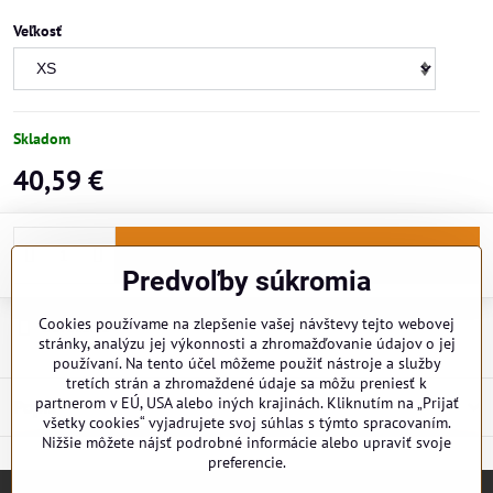
Veľkosť
Skladom
40,59 €
Do košíka
Predvoľby súkromia
Cookies používame na zlepšenie vašej návštevy tejto webovej
Doručenia
stránky, analýzu jej výkonnosti a zhromažďovanie údajov o jej
používaní. Na tento účel môžeme použiť nástroje a služby
tretích strán a zhromaždené údaje sa môžu preniesť k
partnerom v EÚ, USA alebo iných krajinách. Kliknutím na „Prijať
Popis
všetky cookies“ vyjadrujete svoj súhlas s týmto spracovaním.
Nižšie môžete nájsť podrobné informácie alebo upraviť svoje
preferencie.