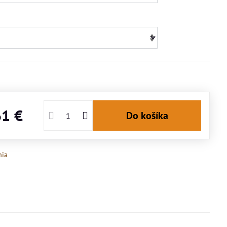
61 €
Do košíka
nia