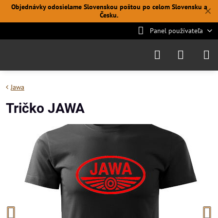
Objednávky odosielame Slovenskou poštou po celom Slovensku a
✕
Česku.
Panel používateľa
Jawa
Tričko JAWA