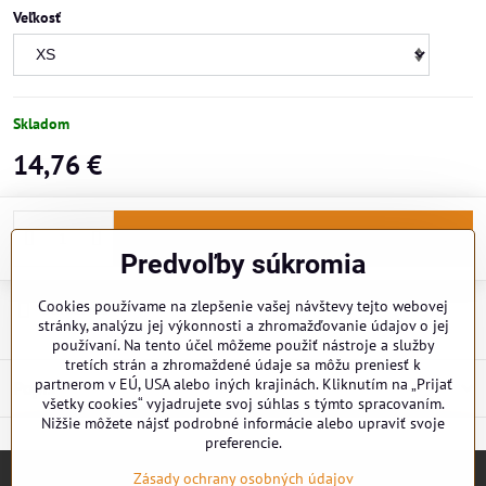
Veľkosť
Skladom
14,76 €
Do košíka
Predvoľby súkromia
Cookies používame na zlepšenie vašej návštevy tejto webovej
Doručenia
stránky, analýzu jej výkonnosti a zhromažďovanie údajov o jej
používaní. Na tento účel môžeme použiť nástroje a služby
tretích strán a zhromaždené údaje sa môžu preniesť k
partnerom v EÚ, USA alebo iných krajinách. Kliknutím na „Prijať
Popis
všetky cookies“ vyjadrujete svoj súhlas s týmto spracovaním.
Nižšie môžete nájsť podrobné informácie alebo upraviť svoje
preferencie.
Zásady ochrany osobných údajov