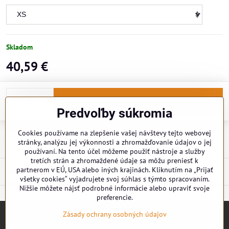
Skladom
40,59 €
Do košíka
Predvoľby súkromia
Cookies používame na zlepšenie vašej návštevy tejto webovej
Doručenia
stránky, analýzu jej výkonnosti a zhromažďovanie údajov o jej
používaní. Na tento účel môžeme použiť nástroje a služby
tretích strán a zhromaždené údaje sa môžu preniesť k
partnerom v EÚ, USA alebo iných krajinách. Kliknutím na „Prijať
Popis
všetky cookies“ vyjadrujete svoj súhlas s týmto spracovaním.
Nižšie môžete nájsť podrobné informácie alebo upraviť svoje
preferencie.
Zásady ochrany osobných údajov