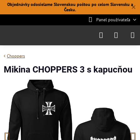
Objednávky odosielame Slovenskou poštou po celom Slovensku a
✕
Česku.
Panel používateľa
Choppers
Mikina CHOPPERS 3 s kapucňou