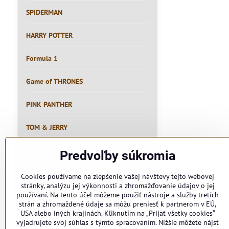
SPIDERMAN
HARRY POTTER
Formula 1
Game of THRONES
PINK PANTHER
TOM & JERRY
RYBÁR
Predvoľby súkromia
PIVO
Cookies používame na zlepšenie vašej návštevy tejto webovej
stránky, analýzu jej výkonnosti a zhromažďovanie údajov o jej
používaní. Na tento účel môžeme použiť nástroje a služby tretích
MEME
strán a zhromaždené údaje sa môžu preniesť k partnerom v EÚ,
USA alebo iných krajinách. Kliknutím na „Prijať všetky cookies“
vyjadrujete svoj súhlas s týmto spracovaním. Nižšie môžete nájsť