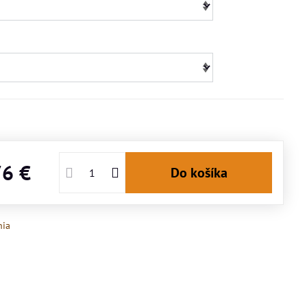
76 €
Do košíka
nia