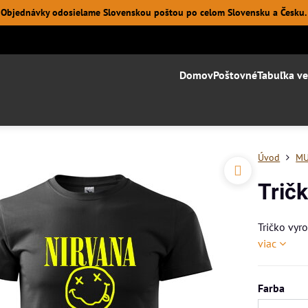
Objednávky odosielame Slovenskou poštou po celom Slovensku a Česku.
Domov
Poštovné
Tabuľka ve
Úvod
MU
Trič
Tričko vyr
viac
Farba