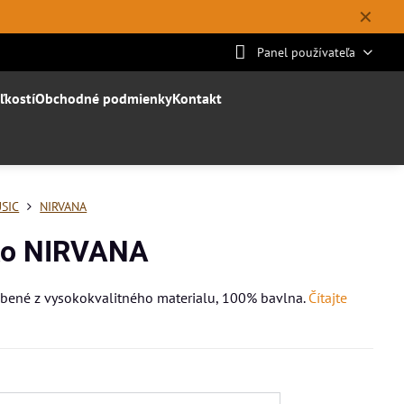
✕
Panel používateľa
ľkostí
Obchodné podmienky
Kontakt
SIC
NIRVANA
ko NIRVANA
obené z vysokokvalitného materialu, 100% bavlna.
Čítajte