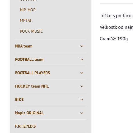
HIP-HOP
Tričko s potlač
METAL
Veľkosti: od na
ROCK MUSIC
Gramáž: 190g
NBA team
FOOTBALL team
FOOTBALL PLAYERS
HOCKEY team NHL
BIKE
Nápis ORIGINAL
F.R.I.E.N.D.S