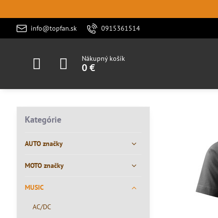
info@topfan.sk
0915361514
Nákupný košík
0 €
Kategórie
AUTO značky
MOTO značky
MUSIC
AC/DC