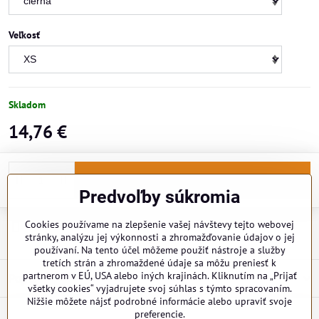
Veľkosť
Skladom
14,76 €
Do košíka
Predvoľby súkromia
Cookies používame na zlepšenie vašej návštevy tejto webovej
Doručenia
stránky, analýzu jej výkonnosti a zhromažďovanie údajov o jej
používaní. Na tento účel môžeme použiť nástroje a služby
tretích strán a zhromaždené údaje sa môžu preniesť k
partnerom v EÚ, USA alebo iných krajinách. Kliknutím na „Prijať
Popis
všetky cookies“ vyjadrujete svoj súhlas s týmto spracovaním.
Nižšie môžete nájsť podrobné informácie alebo upraviť svoje
preferencie.