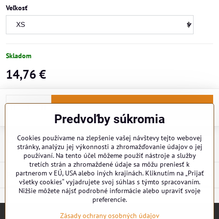
Veľkosť
Skladom
14,76 €
Do košíka
Predvoľby súkromia
Cookies používame na zlepšenie vašej návštevy tejto webovej
Doručenia
stránky, analýzu jej výkonnosti a zhromažďovanie údajov o jej
používaní. Na tento účel môžeme použiť nástroje a služby
tretích strán a zhromaždené údaje sa môžu preniesť k
partnerom v EÚ, USA alebo iných krajinách. Kliknutím na „Prijať
Popis
všetky cookies“ vyjadrujete svoj súhlas s týmto spracovaním.
Nižšie môžete nájsť podrobné informácie alebo upraviť svoje
preferencie.
Zásady ochrany osobných údajov